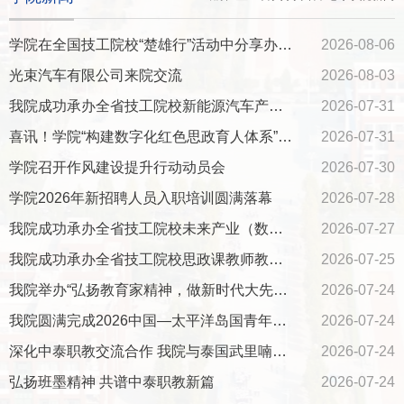
学院在全国技工院校“楚雄行”活动中分享办学实践经验
2026-08-06
光束汽车有限公司来院交流
2026-08-03
我院成功承办全省技工院校新能源汽车产业师资能力提升班
2026-07-31
喜讯！学院“构建数字化红色思政育人体系”研究成果刊发《中国教育报》
2026-07-31
学院召开作风建设提升行动动员会
2026-07-30
学院2026年新招聘人员入职培训圆满落幕
2026-07-28
我院成功承办全省技工院校未来产业（数据标注）师资能力提升班
2026-07-27
我院成功承办全省技工院校思政课教师教学能力提升班
2026-07-25
我院举办“弘扬教育家精神，做新时代大先生”师德师风专题讲座
2026-07-24
我院圆满完成2026中国—太平洋岛国青年友好交流会暨齐鲁赋能太平洋岛国青年实训营职业技能培训任务
2026-07-24
深化中泰职教交流合作 我院与泰国武里喃皇家大学签订校际合作协议
2026-07-24
弘扬班墨精神 共谱中泰职教新篇
2026-07-24