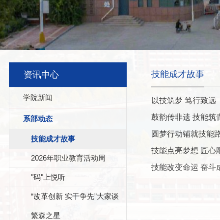
技能成才故事
资讯中心
学院新闻
以技筑梦 笃行致远
鼓韵传非遗 技能筑
系部动态
圆梦行动铺就技能路
技能成才故事
技能点亮梦想 匠心
2026年职业教育活动周
技能改变命运 奋斗
"码"上悦听
“改革创新 实干争先”大家谈
繁森之星