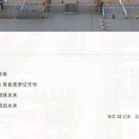
青春
 青春逐梦绽芳华
雕琢未来
成就未来
每页
12
记录