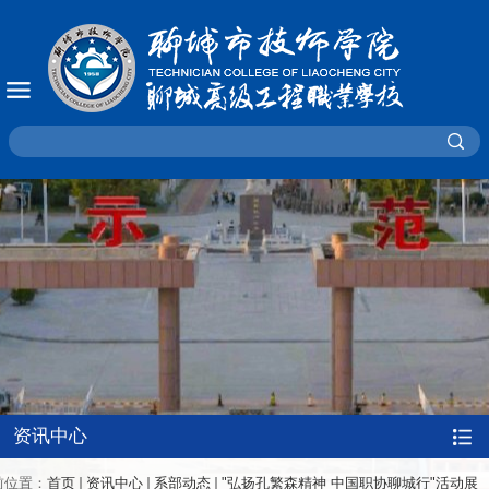
资讯中心
前位置：
首页
资讯中心
系部动态
"弘扬孔繁森精神 中国职协聊城行"活动展