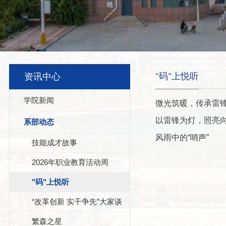
"码"上悦听
资讯中心
学院新闻
微光筑暖，传承雷
以雷锋为灯，照亮
系部动态
风雨中的“哨声”
技能成才故事
2026年职业教育活动周
"码"上悦听
“改革创新 实干争先”大家谈
繁森之星